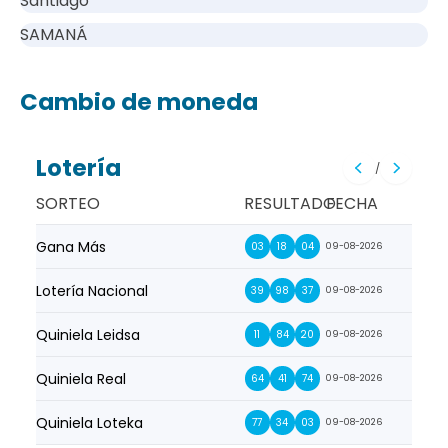
Santiago
SAMANÁ
Cambio de moneda
Lotería
/
SORTEO
RESULTADO
FECHA
Gana Más
Prim
03
18
04
09-08-2026
Lotería Nacional
La Pr
39
98
37
09-08-2026
Quiniela Leidsa
La S
11
84
20
09-08-2026
Quiniela Real
La Su
64
41
74
09-08-2026
Quiniela Loteka
Lot
77
34
03
09-08-2026