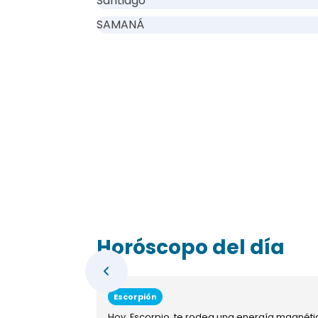
Santiago
SAMANÁ
Horóscopo del día
Escorpión
Hoy, Escorpio, te rodea una energía magnéti