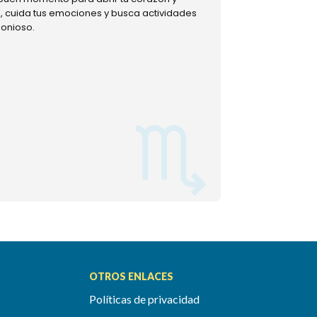
ud, cuida tus emociones y busca actividades
muestra tu lado m
monioso.
permitiéndote mom
OTROS ENLACES
Políticas de privacidad