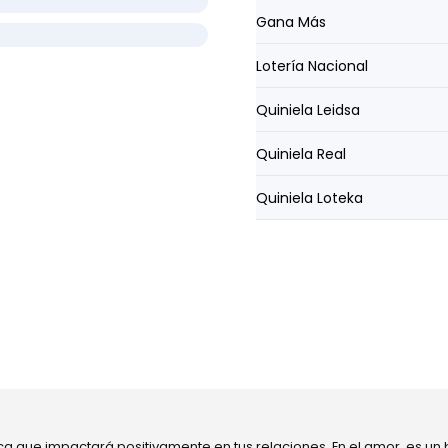
Gana Más
Lotería Nacional
Quiniela Leidsa
Quiniela Real
Quiniela Loteka
ca que impactará positivamente en tus relaciones. En el amor, es un