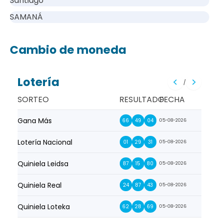
Santiago
SAMANÁ
Cambio de moneda
Lotería
/
SORTEO
RESULTADO
FECHA
Gana Más
Prim
66
49
04
05-08-2026
Lotería Nacional
La Pr
01
29
31
05-08-2026
Quiniela Leidsa
La S
87
15
80
05-08-2026
Quiniela Real
La Su
24
87
43
05-08-2026
Quiniela Loteka
Lot
62
28
69
05-08-2026