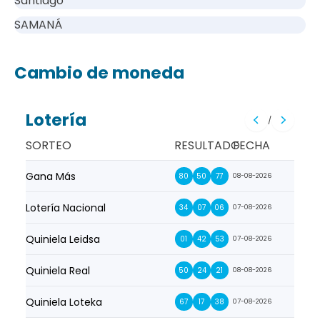
Santiago
SAMANÁ
Cambio de moneda
Lotería
/
SORTEO
RESULTADO
FECHA
Gana Más
Prim
80
50
77
08-08-2026
Lotería Nacional
La Pr
34
07
06
07-08-2026
Quiniela Leidsa
La S
01
42
53
07-08-2026
Quiniela Real
La Su
50
24
21
08-08-2026
Quiniela Loteka
Lot
67
17
38
07-08-2026