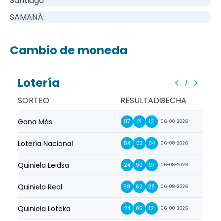
Santiago
SAMANÁ
Cambio de moneda
Lotería
/
SORTEO
RESULTADO
FECHA
Gana Más
Prim
87
21
12
06-08-2026
Lotería Nacional
La Pr
54
03
04
06-08-2026
Quiniela Leidsa
La S
24
90
97
06-08-2026
Quiniela Real
La Su
68
62
25
06-08-2026
Quiniela Loteka
Lot
24
05
12
06-08-2026