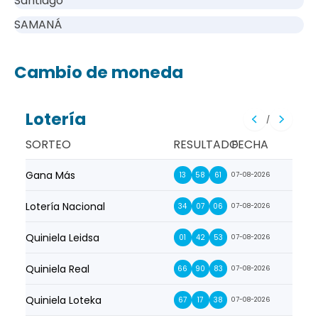
Santiago
SAMANÁ
Cambio de moneda
Lotería
/
SORTEO
RESULTADO
FECHA
Gana Más
Prim
13
58
61
07-08-2026
Lotería Nacional
La Pr
34
07
06
07-08-2026
Quiniela Leidsa
La S
01
42
53
07-08-2026
Quiniela Real
La Su
66
90
83
07-08-2026
Quiniela Loteka
Lot
67
17
38
07-08-2026