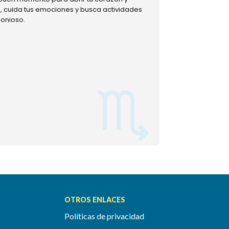
ud, cuida tus emociones y busca actividades
muestra tu lado m
monioso.
permitiéndote mom
OTROS ENLACES
Políticas de privacidad