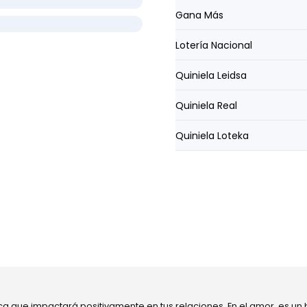
Gana Más
Lotería Nacional
Quiniela Leidsa
Quiniela Real
Quiniela Loteka
ca que impactará positivamente en tus relaciones. En el amor, es un