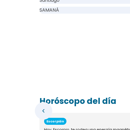
Santiago
SAMANÁ
Horóscopo del día
Escorpión
Hoy, Escorpio, te rodea una energía magnéti