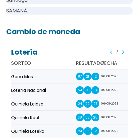
Santiago
SAMANÁ
Cambio de moneda
Lotería
/
SORTEO
RESULTADO
FECHA
Gana Más
Prim
87
21
12
06-08-2026
Lotería Nacional
La Pr
54
03
04
06-08-2026
Quiniela Leidsa
La S
24
90
97
06-08-2026
Quiniela Real
La Su
68
62
25
06-08-2026
Quiniela Loteka
Lot
24
05
12
06-08-2026