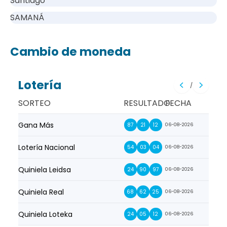
Santiago
SAMANÁ
Cambio de moneda
Lotería
/
SORTEO
RESULTADO
FECHA
Gana Más
Prim
87
21
12
06-08-2026
Lotería Nacional
La Pr
54
03
04
06-08-2026
Quiniela Leidsa
La S
24
90
97
06-08-2026
Quiniela Real
La Su
68
62
25
06-08-2026
Quiniela Loteka
Lot
24
05
12
06-08-2026