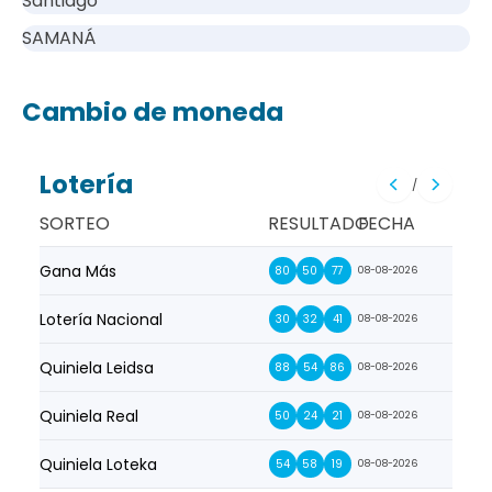
Santiago
SAMANÁ
Cambio de moneda
Lotería
/
SORTEO
RESULTADO
FECHA
Gana Más
Prim
80
50
77
08-08-2026
Lotería Nacional
La Pr
30
32
41
08-08-2026
Quiniela Leidsa
La S
88
54
86
08-08-2026
Quiniela Real
La Su
50
24
21
08-08-2026
Quiniela Loteka
Lot
54
58
19
08-08-2026