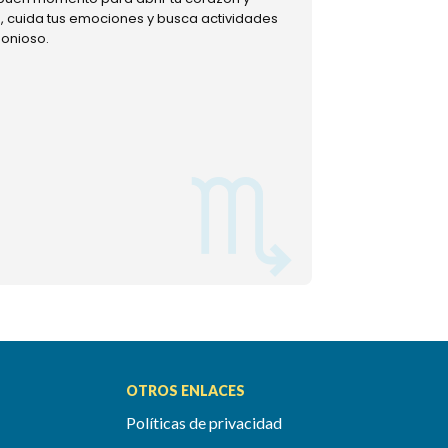
ud, cuida tus emociones y busca actividades
muestra tu lado m
monioso.
permitiéndote mom
OTROS ENLACES
Políticas de privacidad