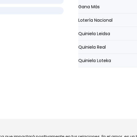
Gana Más
Lotería Nacional
Quiniela Leidsa
Quiniela Real
Quiniela Loteka
ca que impactará positivamente en tus relaciones. En el amor, es un