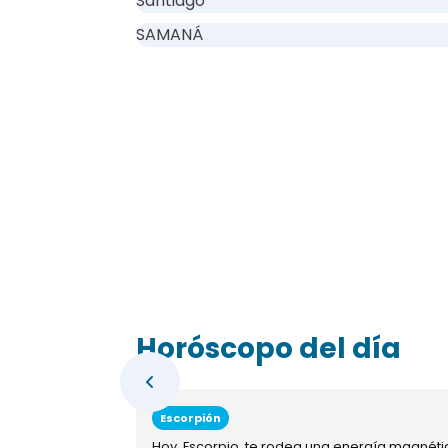
Santiago
SAMANÁ
Horóscopo del día
Escorpión
Hoy, Escorpio, te rodea una energía magnéti