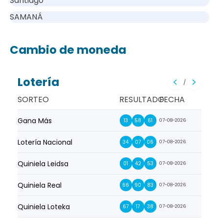
Santiago
SAMANÁ
Cambio de moneda
Lotería
/
SORTEO
RESULTADO
FECHA
Gana Más
Prim
13
58
61
07-08-2026
Lotería Nacional
La Pr
34
07
06
07-08-2026
Quiniela Leidsa
La S
01
42
53
07-08-2026
Quiniela Real
La Su
66
90
83
07-08-2026
Quiniela Loteka
Lot
67
17
38
07-08-2026