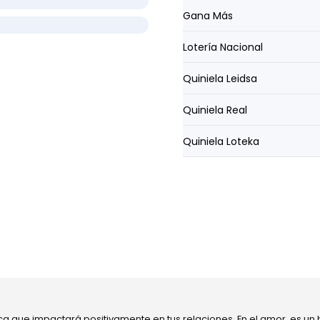
Gana Más
Lotería Nacional
Quiniela Leidsa
Quiniela Real
Quiniela Loteka
ca que impactará positivamente en tus relaciones. En el amor, es un