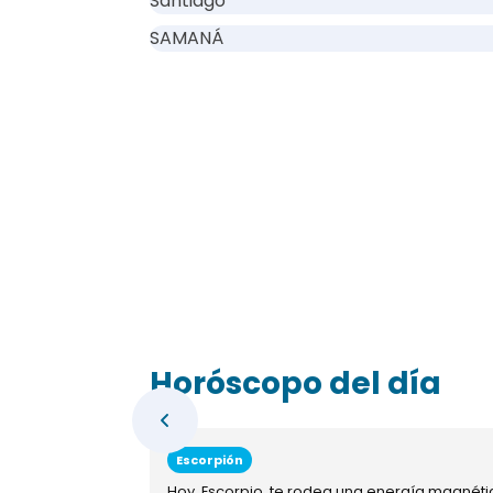
Santiago
SAMANÁ
Horóscopo del día
Escorpión
Hoy, Escorpio, te rodea una energía magnéti