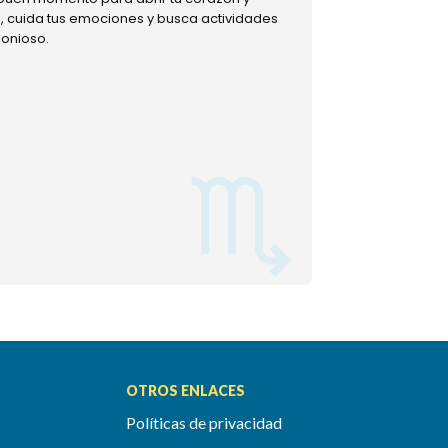
ud, cuida tus emociones y busca actividades
muestra tu lado m
monioso.
permitiéndote mom
OTROS ENLACES
Políticas de privacidad