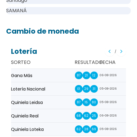
Santiago
SAMANÁ
Cambio de moneda
Lotería
/
SORTEO
RESULTADO
FECHA
Gana Más
Prim
87
21
12
06-08-2026
Lotería Nacional
La Pr
01
29
31
05-08-2026
Quiniela Leidsa
La S
87
15
80
05-08-2026
Quiniela Real
La Su
68
62
25
06-08-2026
Quiniela Loteka
Lot
62
28
69
05-08-2026