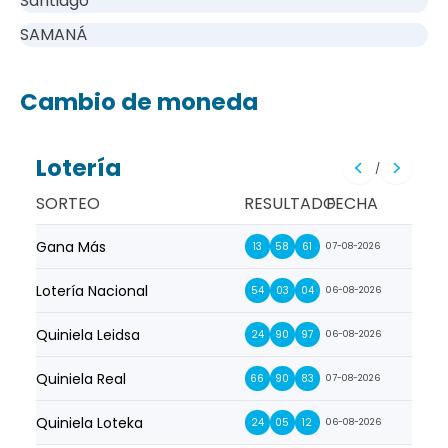
Santiago
SAMANÁ
Cambio de moneda
Lotería
/
SORTEO
RESULTADO
FECHA
Gana Más
Prim
13
58
61
07-08-2026
Lotería Nacional
La Pr
54
03
04
06-08-2026
Quiniela Leidsa
La S
24
90
97
06-08-2026
Quiniela Real
La Su
66
90
83
07-08-2026
Quiniela Loteka
Lot
24
05
12
06-08-2026