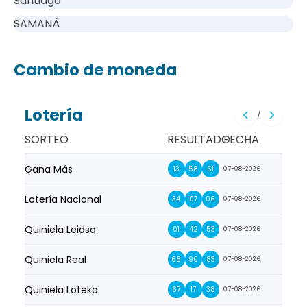
Santiago
SAMANÁ
Cambio de moneda
Lotería
/
SORTEO
RESULTADO
FECHA
Gana Más
Prim
13
58
61
07-08-2026
Lotería Nacional
La Pr
34
07
06
07-08-2026
Quiniela Leidsa
La S
01
42
53
07-08-2026
Quiniela Real
La Su
66
90
83
07-08-2026
Quiniela Loteka
Lot
67
17
38
07-08-2026