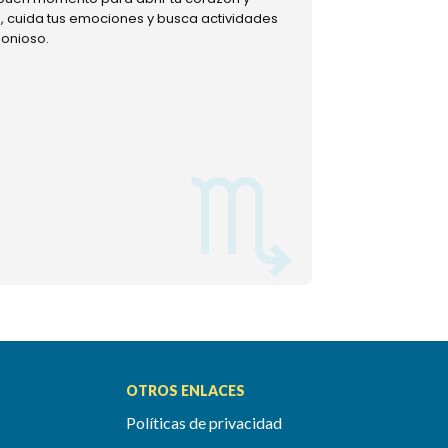
ud, cuida tus emociones y busca actividades
muestra tu lado m
monioso.
permitiéndote mom
OTROS ENLACES
Políticas de privacidad