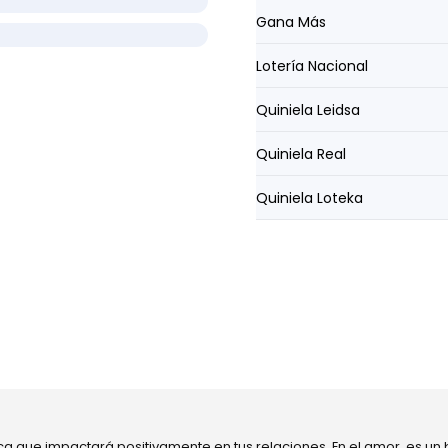
Gana Más
Lotería Nacional
Quiniela Leidsa
Quiniela Real
Quiniela Loteka
ca que impactará positivamente en tus relaciones. En el amor, es un