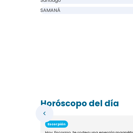
Santiago
SAMANÁ
Horóscopo del día
Escorpión
Hoy, Escorpio, te rodea una energía magnéti