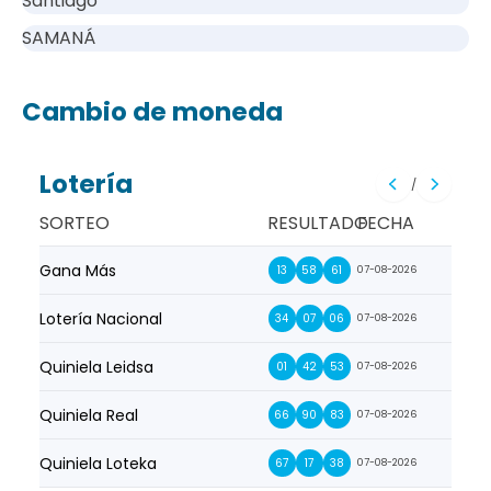
Santiago
SAMANÁ
Cambio de moneda
Lotería
/
SORTEO
RESULTADO
FECHA
Gana Más
Prim
13
58
61
07-08-2026
Lotería Nacional
La Pr
34
07
06
07-08-2026
Quiniela Leidsa
La S
01
42
53
07-08-2026
Quiniela Real
La Su
66
90
83
07-08-2026
Quiniela Loteka
Lot
67
17
38
07-08-2026