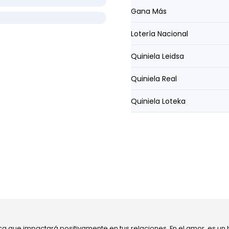
Gana Más
Lotería Nacional
Quiniela Leidsa
Quiniela Real
Quiniela Loteka
ca que impactará positivamente en tus relaciones. En el amor, es un