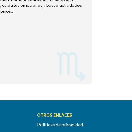
ud, cuida tus emociones y busca actividades
muestra tu lado m
monioso.
permitiéndote mom
OTROS ENLACES
Políticas de privacidad