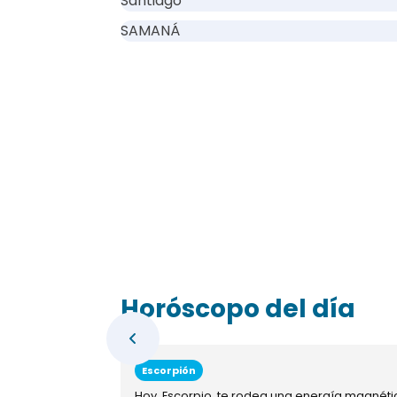
Santiago
SAMANÁ
Horóscopo del día
Escorpión
Hoy, Escorpio, te rodea una energía magnéti