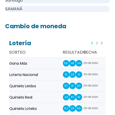
Santiago
SAMANÁ
Cambio de moneda
Lotería
/
SORTEO
RESULTADO
FECHA
Gana Más
Prim
66
49
04
05-08-2026
Lotería Nacional
La Pr
01
29
31
05-08-2026
Quiniela Leidsa
La S
87
15
80
05-08-2026
Quiniela Real
La Su
24
87
43
05-08-2026
Quiniela Loteka
Lot
62
28
69
05-08-2026