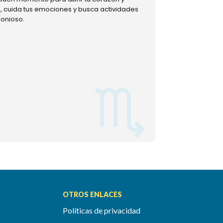
ud, cuida tus emociones y busca actividades
muestra tu lado m
monioso.
permitiéndote mom
OTROS ENLACES
Políticas de privacidad