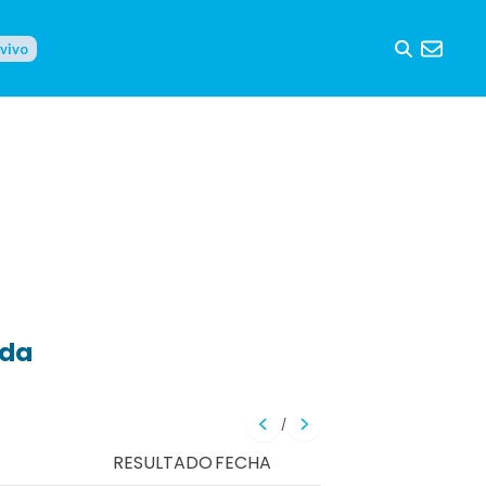
 vivo
eda
/
RESULTADO
FECHA