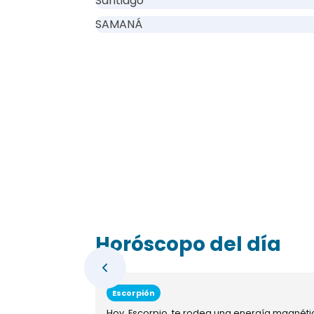
Santiago
SAMANÁ
Horóscopo del día
Escorpión
Hoy, Escorpio, te rodea una energía magnéti