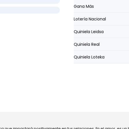
Gana Más
Lotería Nacional
Quiniela Leidsa
Quiniela Real
Quiniela Loteka
ca que impactará positivamente en tus relaciones. En el amor, es un