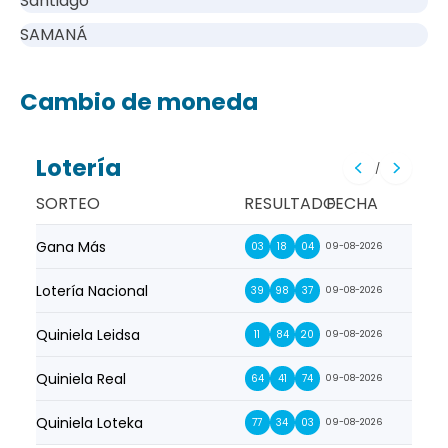
Santiago
SAMANÁ
Cambio de moneda
Lotería
/
SORTEO
RESULTADO
FECHA
Gana Más
Prim
03
18
04
09-08-2026
Lotería Nacional
La Pr
39
98
37
09-08-2026
Quiniela Leidsa
La S
11
84
20
09-08-2026
Quiniela Real
La Su
64
41
74
09-08-2026
Quiniela Loteka
Lot
77
34
03
09-08-2026