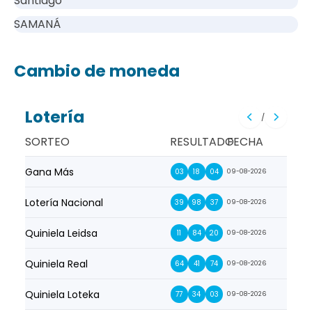
Santiago
SAMANÁ
Cambio de moneda
Lotería
/
SORTEO
RESULTADO
FECHA
Gana Más
Prim
03
18
04
09-08-2026
Lotería Nacional
La Pr
39
98
37
09-08-2026
Quiniela Leidsa
La S
11
84
20
09-08-2026
Quiniela Real
La Su
64
41
74
09-08-2026
Quiniela Loteka
Lot
77
34
03
09-08-2026