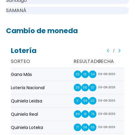
Santiago
SAMANÁ
Cambio de moneda
Lotería
/
SORTEO
RESULTADO
FECHA
Gana Más
Prim
03
18
04
09-08-2026
Lotería Nacional
La Pr
39
98
37
09-08-2026
Quiniela Leidsa
La S
11
84
20
09-08-2026
Quiniela Real
La Su
64
41
74
09-08-2026
Quiniela Loteka
Lot
77
34
03
09-08-2026