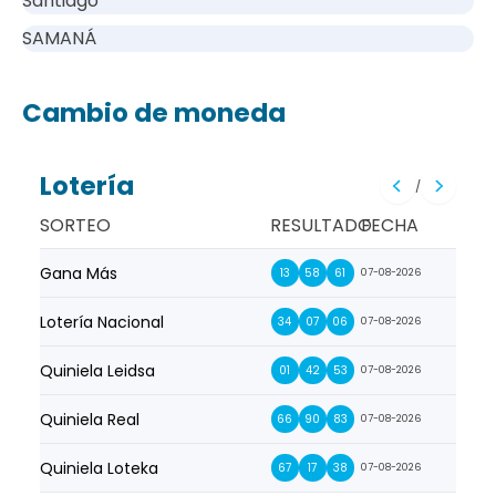
Santiago
SAMANÁ
Cambio de moneda
Lotería
/
SORTEO
RESULTADO
FECHA
Gana Más
Prim
13
58
61
07-08-2026
Lotería Nacional
La Pr
34
07
06
07-08-2026
Quiniela Leidsa
La S
01
42
53
07-08-2026
Quiniela Real
La Su
66
90
83
07-08-2026
Quiniela Loteka
Lot
67
17
38
07-08-2026