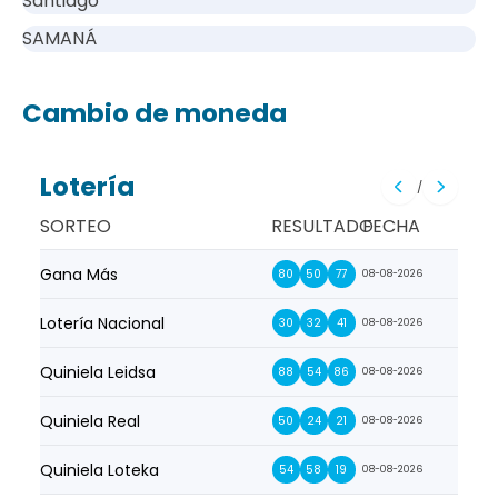
Santiago
SAMANÁ
Cambio de moneda
Lotería
/
SORTEO
RESULTADO
FECHA
Gana Más
Prim
80
50
77
08-08-2026
Lotería Nacional
La Pr
30
32
41
08-08-2026
Quiniela Leidsa
La S
88
54
86
08-08-2026
Quiniela Real
La Su
50
24
21
08-08-2026
Quiniela Loteka
Lot
54
58
19
08-08-2026