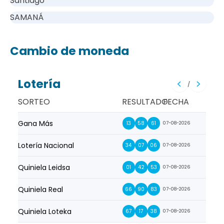
Santiago
SAMANÁ
Cambio de moneda
Lotería
/
SORTEO
RESULTADO
FECHA
Gana Más
Prim
13
58
61
07-08-2026
Lotería Nacional
La Pr
34
07
06
07-08-2026
Quiniela Leidsa
La S
01
42
53
07-08-2026
Quiniela Real
La Su
66
90
83
07-08-2026
Quiniela Loteka
Lot
67
17
38
07-08-2026