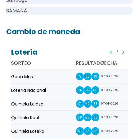
Santiago
SAMANÁ
Cambio de moneda
Lotería
/
SORTEO
RESULTADO
FECHA
Gana Más
Prim
13
58
61
07-08-2026
Lotería Nacional
La Pr
34
07
06
07-08-2026
Quiniela Leidsa
La S
01
42
53
07-08-2026
Quiniela Real
La Su
66
90
83
07-08-2026
Quiniela Loteka
Lot
67
17
38
07-08-2026