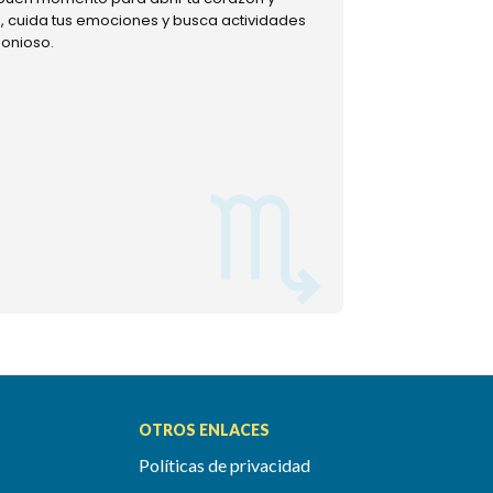
ud, cuida tus emociones y busca actividades
muestra tu lado m
monioso.
permitiéndote mom
OTROS ENLACES
Políticas de privacidad