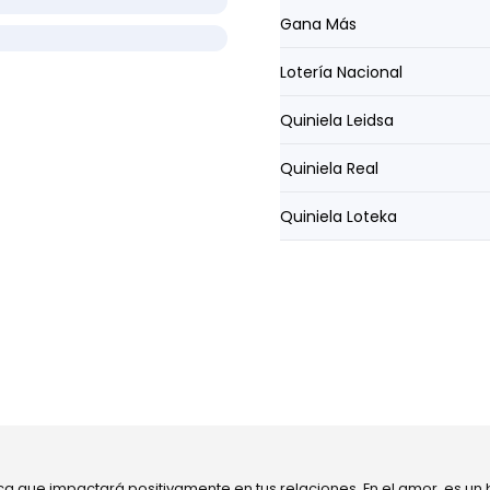
Gana Más
Lotería Nacional
Quiniela Leidsa
Quiniela Real
Quiniela Loteka
ca que impactará positivamente en tus relaciones. En el amor, es un