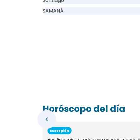
Santiago
SAMANÁ
Horóscopo del día
Escorpión
Hoy, Escorpio, te rodea una energía magnéti