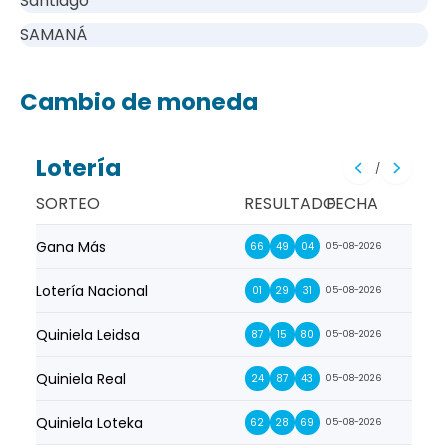
Santiago
SAMANÁ
Cambio de moneda
Lotería
/
SORTEO
RESULTADO
FECHA
Gana Más
Prim
66
49
04
05-08-2026
Lotería Nacional
La Pr
01
29
31
05-08-2026
Quiniela Leidsa
La S
87
15
80
05-08-2026
Quiniela Real
La Su
24
87
43
05-08-2026
Quiniela Loteka
Lot
62
28
69
05-08-2026