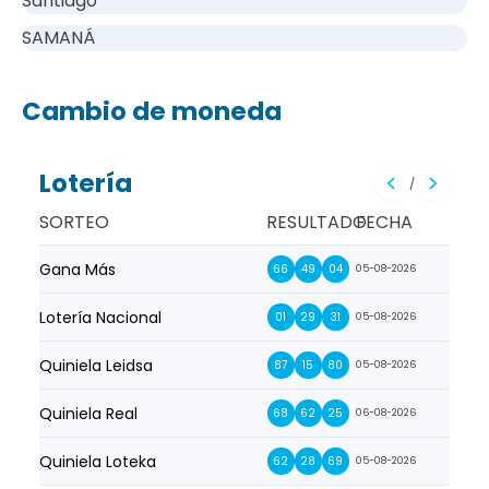
Santiago
SAMANÁ
Cambio de moneda
Lotería
/
SORTEO
RESULTADO
FECHA
Gana Más
Prim
66
49
04
05-08-2026
Lotería Nacional
La Pr
01
29
31
05-08-2026
Quiniela Leidsa
La S
87
15
80
05-08-2026
Quiniela Real
La Su
68
62
25
06-08-2026
Quiniela Loteka
Lot
62
28
69
05-08-2026