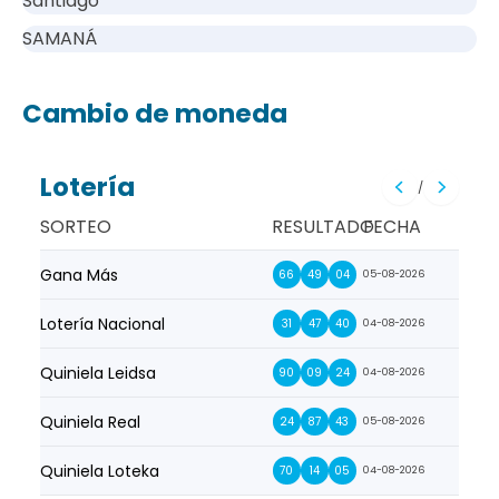
Santiago
SAMANÁ
Cambio de moneda
Lotería
/
SORTEO
RESULTADO
FECHA
Gana Más
Prim
66
49
04
05-08-2026
Lotería Nacional
La Pr
31
47
40
04-08-2026
Quiniela Leidsa
La S
90
09
24
04-08-2026
Quiniela Real
La Su
24
87
43
05-08-2026
Quiniela Loteka
Lot
70
14
05
04-08-2026