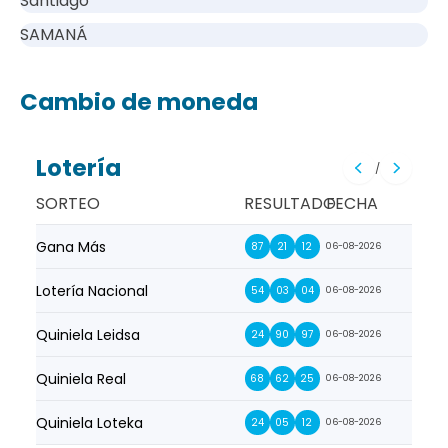
Santiago
SAMANÁ
Cambio de moneda
Lotería
/
SORTEO
RESULTADO
FECHA
Gana Más
Prim
87
21
12
06-08-2026
Lotería Nacional
La Pr
54
03
04
06-08-2026
Quiniela Leidsa
La S
24
90
97
06-08-2026
Quiniela Real
La Su
68
62
25
06-08-2026
Quiniela Loteka
Lot
24
05
12
06-08-2026