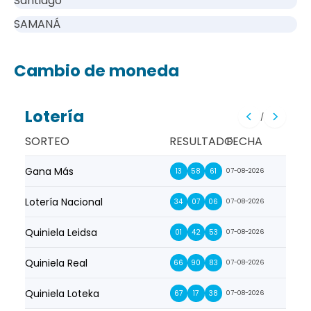
Santiago
SAMANÁ
Cambio de moneda
Lotería
/
SORTEO
RESULTADO
FECHA
Gana Más
Prim
13
58
61
07-08-2026
Lotería Nacional
La Pr
34
07
06
07-08-2026
Quiniela Leidsa
La S
01
42
53
07-08-2026
Quiniela Real
La Su
66
90
83
07-08-2026
Quiniela Loteka
Lot
67
17
38
07-08-2026