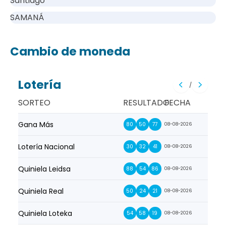
Santiago
SAMANÁ
Cambio de moneda
Lotería
/
SORTEO
RESULTADO
FECHA
Gana Más
Prim
80
50
77
08-08-2026
Lotería Nacional
La Pr
30
32
41
08-08-2026
Quiniela Leidsa
La S
88
54
86
08-08-2026
Quiniela Real
La Su
50
24
21
08-08-2026
Quiniela Loteka
Lot
54
58
19
08-08-2026