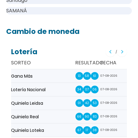
Santiago
SAMANÁ
Cambio de moneda
Lotería
/
SORTEO
RESULTADO
FECHA
Gana Más
Prim
13
58
61
07-08-2026
Lotería Nacional
La Pr
34
07
06
07-08-2026
Quiniela Leidsa
La S
01
42
53
07-08-2026
Quiniela Real
La Su
66
90
83
07-08-2026
Quiniela Loteka
Lot
67
17
38
07-08-2026