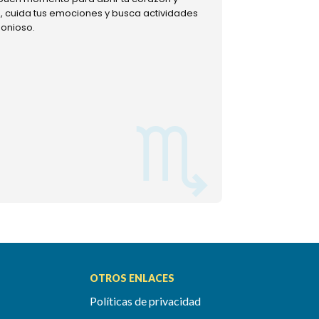
ud, cuida tus emociones y busca actividades
muestra tu lado m
monioso.
permitiéndote mom
OTROS ENLACES
Políticas de privacidad