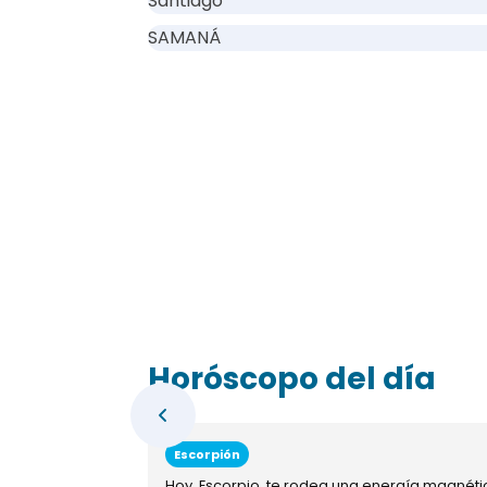
Santiago
SAMANÁ
Horóscopo del día
Escorpión
Hoy, Escorpio, te rodea una energía magnéti