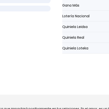
Gana Más
Lotería Nacional
Quiniela Leidsa
Quiniela Real
Quiniela Loteka
ca que impactará positivamente en tus relaciones. En el amor, es un