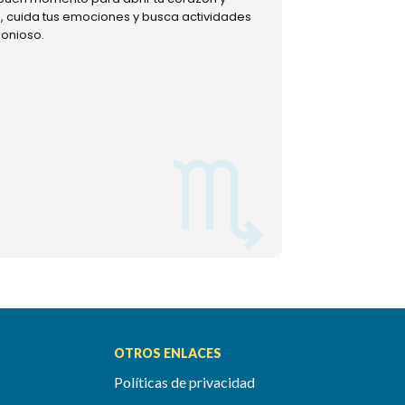
ud, cuida tus emociones y busca actividades
muestra tu lado m
monioso.
permitiéndote mom
OTROS ENLACES
Políticas de privacidad