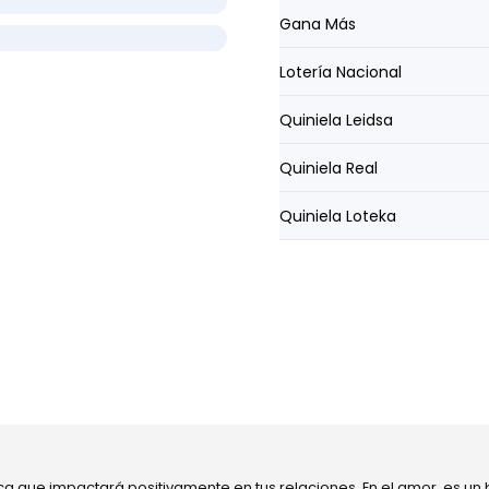
Gana Más
Lotería Nacional
Quiniela Leidsa
Quiniela Real
Quiniela Loteka
ca que impactará positivamente en tus relaciones. En el amor, es un