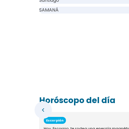
Santiago
SAMANÁ
Horóscopo del día
Escorpión
Hoy, Escorpio, te rodea una energía magnéti