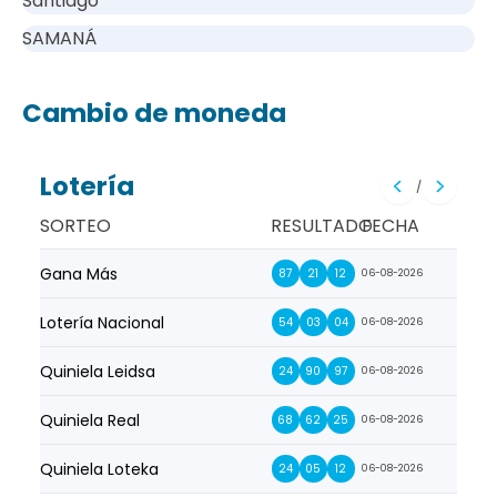
Santiago
SAMANÁ
Cambio de moneda
Lotería
/
SORTEO
RESULTADO
FECHA
Gana Más
Prim
87
21
12
06-08-2026
Lotería Nacional
La Pr
54
03
04
06-08-2026
Quiniela Leidsa
La S
24
90
97
06-08-2026
Quiniela Real
La Su
68
62
25
06-08-2026
Quiniela Loteka
Lot
24
05
12
06-08-2026