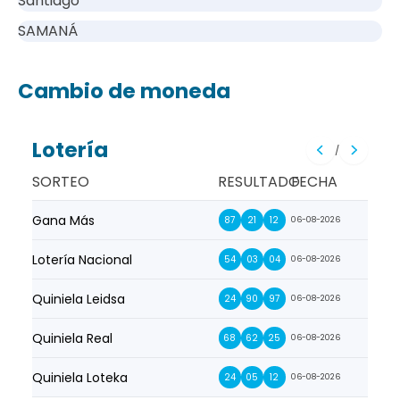
Santiago
SAMANÁ
Cambio de moneda
Lotería
/
SORTEO
RESULTADO
FECHA
Gana Más
Prim
87
21
12
06-08-2026
Lotería Nacional
La Pr
54
03
04
06-08-2026
Quiniela Leidsa
La S
24
90
97
06-08-2026
Quiniela Real
La Su
68
62
25
06-08-2026
Quiniela Loteka
Lot
24
05
12
06-08-2026