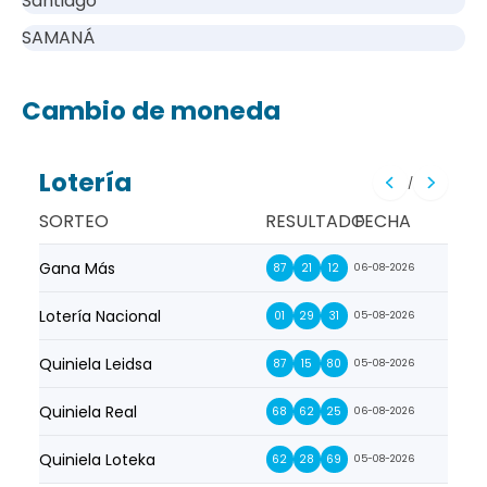
Santiago
SAMANÁ
Cambio de moneda
Lotería
/
SORTEO
RESULTADO
FECHA
Gana Más
Prim
87
21
12
06-08-2026
Lotería Nacional
La Pr
01
29
31
05-08-2026
Quiniela Leidsa
La S
87
15
80
05-08-2026
Quiniela Real
La Su
68
62
25
06-08-2026
Quiniela Loteka
Lot
62
28
69
05-08-2026