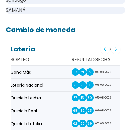
Santiago
SAMANÁ
Cambio de moneda
Lotería
/
SORTEO
RESULTADO
FECHA
Gana Más
Prim
87
21
12
06-08-2026
Lotería Nacional
La Pr
01
29
31
05-08-2026
Quiniela Leidsa
La S
87
15
80
05-08-2026
Quiniela Real
La Su
68
62
25
06-08-2026
Quiniela Loteka
Lot
62
28
69
05-08-2026