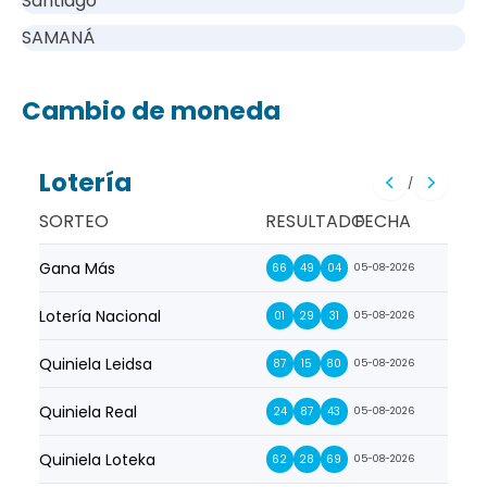
Santiago
SAMANÁ
Cambio de moneda
Lotería
/
SORTEO
RESULTADO
FECHA
Gana Más
Prim
66
49
04
05-08-2026
Lotería Nacional
La Pr
01
29
31
05-08-2026
Quiniela Leidsa
La S
87
15
80
05-08-2026
Quiniela Real
La Su
24
87
43
05-08-2026
Quiniela Loteka
Lot
62
28
69
05-08-2026