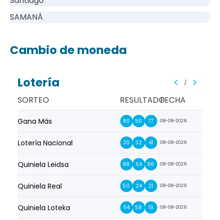
Santiago
SAMANÁ
Cambio de moneda
Lotería
/
SORTEO
RESULTADO
FECHA
Gana Más
Prim
80
50
77
08-08-2026
Lotería Nacional
La Pr
30
32
41
08-08-2026
Quiniela Leidsa
La S
88
54
86
08-08-2026
Quiniela Real
La Su
50
24
21
08-08-2026
Quiniela Loteka
Lot
54
58
19
08-08-2026