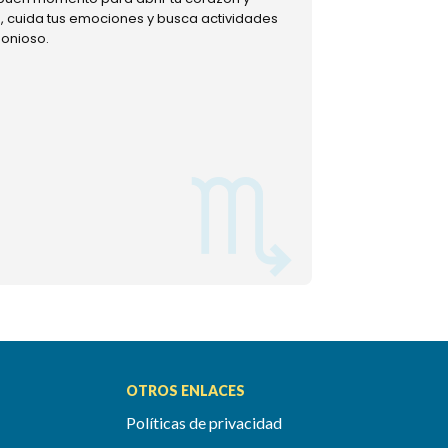
ud, cuida tus emociones y busca actividades
muestra tu lado m
monioso.
permitiéndote mom
OTROS ENLACES
Políticas de privacidad