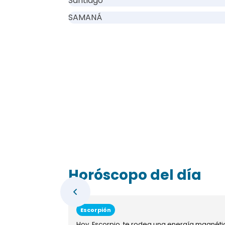
Santiago
SAMANÁ
Horóscopo del día
Escorpión
Hoy, Escorpio, te rodea una energía magnéti