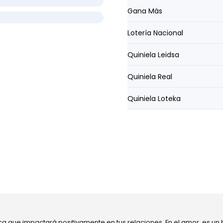
Gana Más
Lotería Nacional
Quiniela Leidsa
Quiniela Real
Quiniela Loteka
ca que impactará positivamente en tus relaciones. En el amor, es un