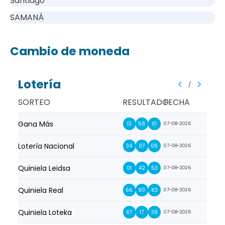
Santiago
SAMANÁ
Cambio de moneda
Lotería
/
SORTEO
RESULTADO
FECHA
Gana Más
Prim
13
58
61
07-08-2026
Lotería Nacional
La Pr
34
07
06
07-08-2026
Quiniela Leidsa
La S
01
42
53
07-08-2026
Quiniela Real
La Su
66
90
83
07-08-2026
Quiniela Loteka
Lot
67
17
38
07-08-2026