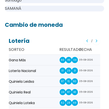
Santiago
SAMANÁ
Cambio de moneda
Lotería
/
SORTEO
RESULTADO
FECHA
Gana Más
Prim
66
49
04
05-08-2026
Lotería Nacional
La Pr
01
29
31
05-08-2026
Quiniela Leidsa
La S
87
15
80
05-08-2026
Quiniela Real
La Su
24
87
43
05-08-2026
Quiniela Loteka
Lot
62
28
69
05-08-2026