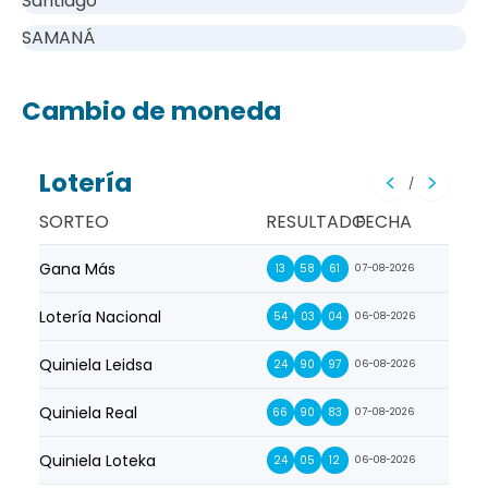
Santiago
SAMANÁ
Cambio de moneda
Lotería
/
SORTEO
RESULTADO
FECHA
Gana Más
Prim
13
58
61
07-08-2026
Lotería Nacional
La Pr
54
03
04
06-08-2026
Quiniela Leidsa
La S
24
90
97
06-08-2026
Quiniela Real
La Su
66
90
83
07-08-2026
Quiniela Loteka
Lot
24
05
12
06-08-2026