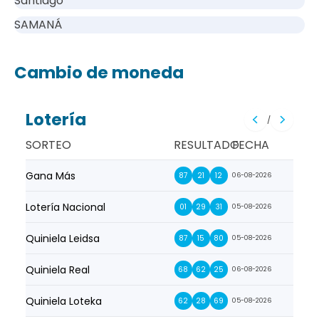
Santiago
SAMANÁ
Cambio de moneda
Lotería
/
SORTEO
RESULTADO
FECHA
Gana Más
Prim
87
21
12
06-08-2026
Lotería Nacional
La Pr
01
29
31
05-08-2026
Quiniela Leidsa
La S
87
15
80
05-08-2026
Quiniela Real
La Su
68
62
25
06-08-2026
Quiniela Loteka
Lot
62
28
69
05-08-2026