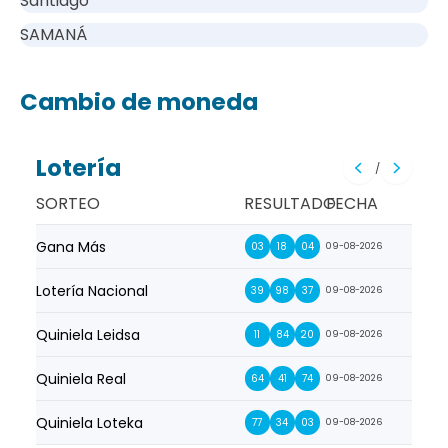
Santiago
SAMANÁ
Cambio de moneda
Lotería
/
SORTEO
RESULTADO
FECHA
Gana Más
Prim
03
18
04
09-08-2026
Lotería Nacional
La Pr
39
98
37
09-08-2026
Quiniela Leidsa
La S
11
84
20
09-08-2026
Quiniela Real
La Su
64
41
74
09-08-2026
Quiniela Loteka
Lot
77
34
03
09-08-2026